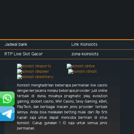
Jadwal bank
Link Koinslots
RTP Live Slot Gacor
zona-koinslots
Koinslot menghadirkan beberapa permainan live casino
dengan kerjasama melalui beberapa provider judi online
terbaik di dunia, misalnya pragmatic play, evolution
gaming, sbobet casino, WM Casino, Sexy Gaming, eBet,
PlayTech, dan berbagai macam jenis provider terbaik
lainnya. Anda bisa melalukan betting mulai dari Rp 5rb
rupiah saja untuk dapat mencoba bermain di situs
koinslot. Cukup gunakan 1 ID saja untuk semua jenis
permainan.