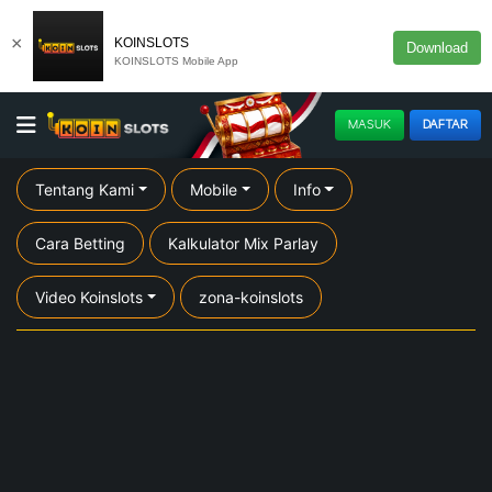
×
KOINSLOTS
Download
KOINSLOTS Mobile App
MASUK
DAFTAR
Tentang Kami
Mobile
Info
Cara Betting
Kalkulator Mix Parlay
Video Koinslots
zona-koinslots