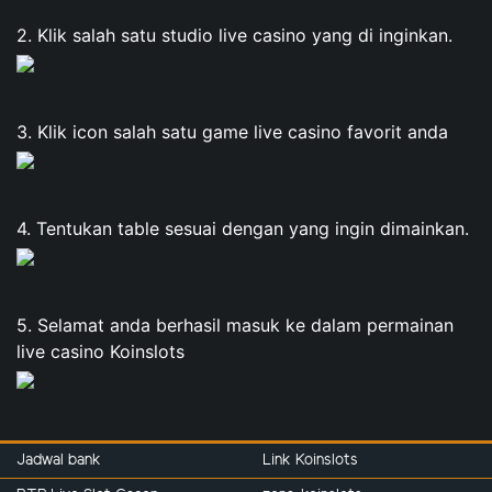
2. Klik salah satu studio live casino yang di inginkan.
3. Klik icon salah satu game live casino favorit anda
4. Tentukan table sesuai dengan yang ingin dimainkan.
5. Selamat anda berhasil masuk ke dalam permainan
live casino Koinslots
Jadwal bank
Link Koinslots